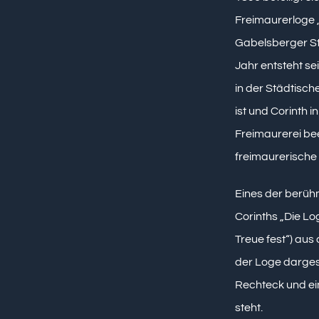
Freimaurerloge „
Gabelsberger St
Jahr entsteht se
in der Städtisc
ist und Corinth i
Freimaurerei be
freimaurerische 
Eines der berühm
Corinths „Die Lo
Treue fest“) aus
der Loge darges
Rechteck und ei
steht.