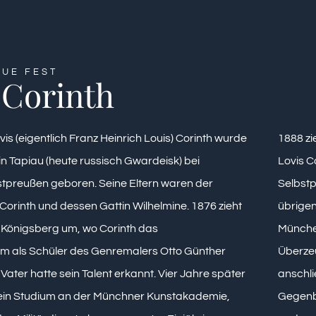
EUE FEST
 Corinth
is (eigentlich Franz Heinrich Louis) Corinth wurde
1888 zi
 in Tapiau (heute russisch Gwardeisk) bei
Lovis C
stpreußen geboren. Seine Eltern waren der
Selbstpo
Corinth und dessen Gattin Wilhelmine. 1876 zieht
übrigen
h Königsberg um, wo Corinth das
München
 als Schüler des Genremalers Otto Günther
Überze
 Vater hatte sein Talent erkannt. Vier Jahre später
anschli
 ein Studium an der Münchner Kunstakademie,
Gegenbe