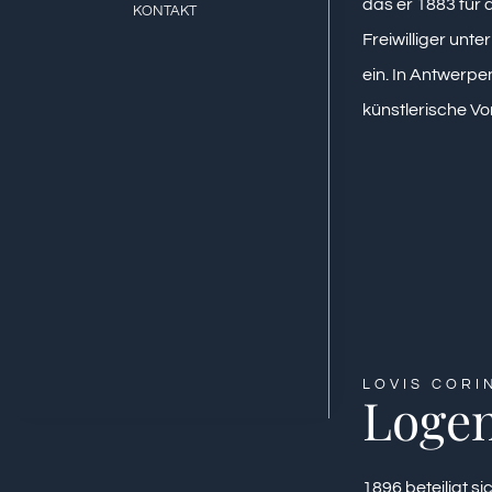
das er 1883 für 
KONTAKT
Freiwilliger unter
ein. In Antwerp
künstlerische Vor
LOVIS CORI
Logen
1896 beteiligt s