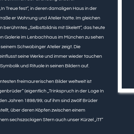
In Treue fest“, in deren damaligen Haus in der
raße er Wohnung und Atelier hatte. Im gleichen
in berühmtes „Selbstbildnis mit Skelett“, das heute
hen Galerie im Lenbachhaus im München zu sehen
n seinem Schwabinger Atelier zeigt. Die
einflusst seine Werke und immer wieder tauchen
Symbolik und Rituale in seinen Bildern auf.
testen freimaurerischen Bilder weltweit ist
genbrüder“ (eigentlich „Trinkspruch in der Loge In
 den Jahren 1898/99; auf ihm sind zwölf Brüder
tellt, über deren Köpfen zwischen einem
nem sechszackigen Stern auch unser Kürzel „iTf“