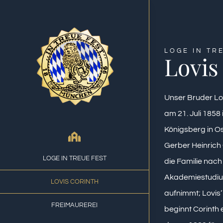
Skip
to
content
LOGE IN TR
Lovis
Unser Bruder Lov
am 21. Juli 1858
Königsberg in O
Gerber Heinrich 
LOGE IN TREUE FEST
die Familie nac
Akademiestudium
LOVIS CORINTH
aufnimmt; Lovis‘
FREIMAUREREI
beginnt Corinth