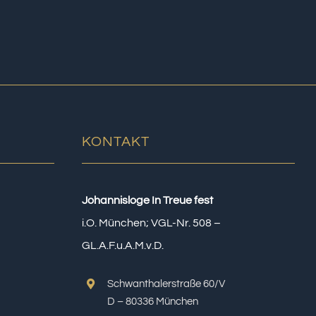
KONTAKT
Johannisloge In Treue fest
i.O. München; VGL-Nr. 508 –
GL.A.F.u.A.M.v.D.
Schwanthalerstraße 60/V
D – 80336 München