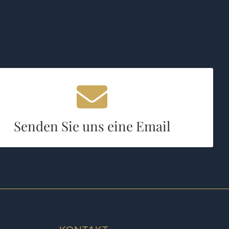
E-Mail Adresse:
info@loge-in-treue-fest.de
Senden Sie uns eine Email
EINE E-MAIL SCHREIBEN