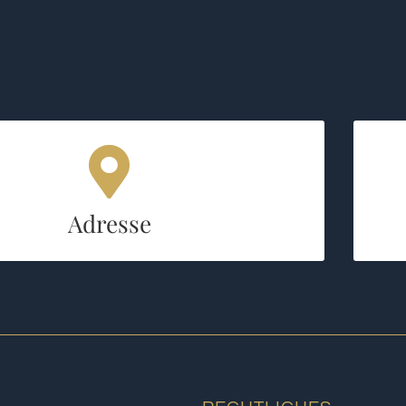
Adresse:
thalerstraße 60/V, D – 80336, München
Adresse
GOOGLE MAP