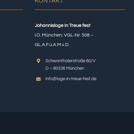
KONTAKT
Johannisloge In Treue fest
i.O. München; VGL-Nr. 508 –
GL.A.F.u.A.M.v.D.
Schwanthalerstraße 60/V
D – 80336 München
info@loge-in-treue-fest.de