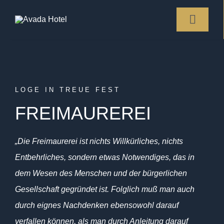
Skip
to
Toggle
Naviga
content
Home
LOGE IN TREUE FEST
Loge In Treue Fest
FREIMAUREREI
Lovis Corinth
„Die Freimaurerei ist nichts Willkürliches, nichts
Entbehrliches, sondern etwas Notwendiges, das in
Freimaurerei
dem Wesen des Menschen und der bürgerlichen
Gesellschaft gegründet ist. Folglich muß man auch
Kontakt
durch eignes Nachdenken ebensowohl darauf
verfallen können, als man durch Anleitung darauf