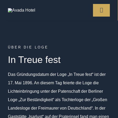
Skip
to
Toggle
Naviga
content
Home
ÜBER DIE LOGE
Loge In Treue Fest
In Treue fest
Lovis Corinth
Das Gründungsdatum der Loge „In Treue fest“ ist der
17. Mai 1896. An diesem Tag feierte die Loge die
Freimaurerei
Lichteinbringung unter der Patenschaft der Berliner
Loge „Zur Beständigkeit“ als Tochterloge der „Großen
Kontakt
Landesloge der Freimaurer von Deutschland“. In der
Gaststätte „Isarlust“ auf der Praterinsel fand man einen